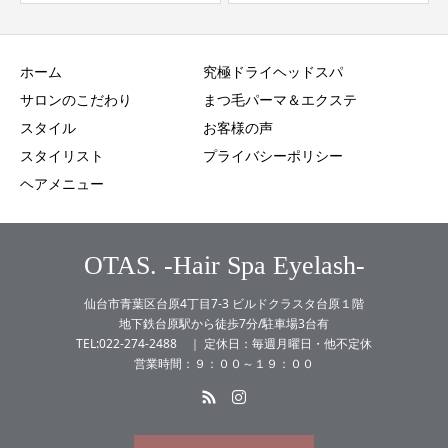
ホーム
究極ドライヘッドスパ
サロンのこだわり
まつ毛パーマ＆エクステ
スタイル
お客様の声
スタイリスト
プライバシーポリシー
ヘアメニュー
OTAS. -Hair Spa Eyelash-
仙台市青葉区台原4丁目7-3 ビルドクラスタ台原１階
地下鉄台原駅から徒歩7分/駐車場3台有
TEL:022-274-2488 ｜ 定休日：毎週月曜日・他不定休
営業時間：９：００～１９：００